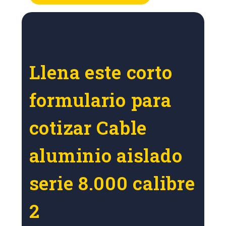
Llena este corto
formulario para
cotizar Cable
aluminio aislado
serie 8.000 calibre
2