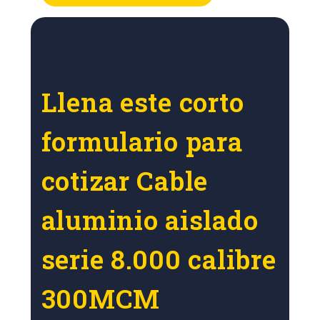
Llena este corto
formulario para
cotizar Cable
aluminio aislado
serie 8.000 calibre
300MCM