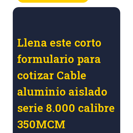
Llena este corto
formulario para
cotizar Cable
aluminio aislado
serie 8.000 calibre
350MCM