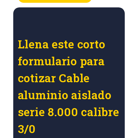
Llena este corto
formulario para
cotizar Cable
aluminio aislado
serie 8.000 calibre
3/0