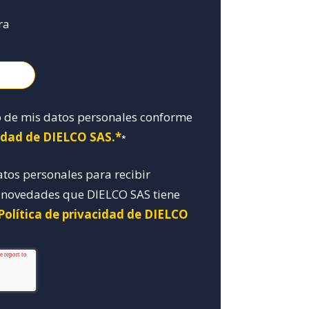
ra
o de mis datos personales conforme
cidad de DIELCO SAS.*
*
atos personales para recibir
y novedades que DIELCO SAS tiene
Política de privacidad de DIELCO