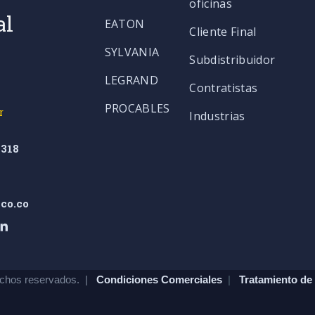
oficinas
al
EATON
Cliente Final
SYLVANIA
Subdistribuidor
LEGRAND
Contratistas
PROCABLES
r
Industrias
318
co.co
chos reservados. |
Condiciones Comerciales
|
Tratamiento de 