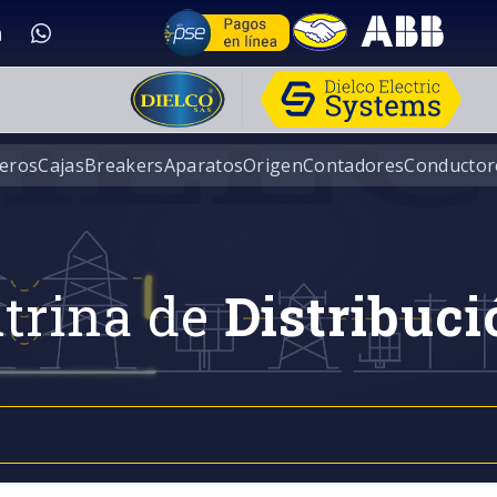
eros
Cajas
Breakers
Aparatos
Origen
Contadores
Conductor
trina de
Distribuci