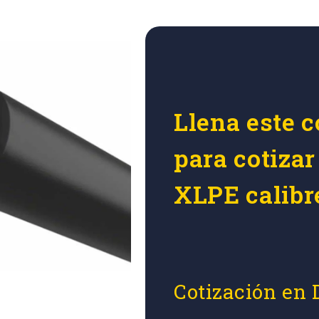
Llena este c
para cotiza
XLPE calibr
Cotización en 