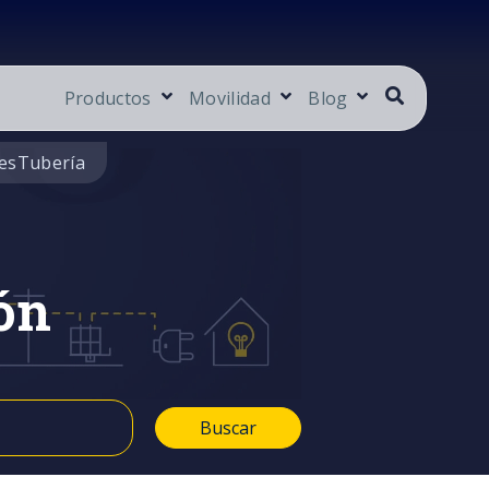
Productos
Movilidad
Blog
es
Tubería
ón
Buscar