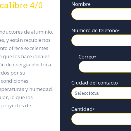
calibre 4/0
Nombre
Número de teléfono
*
nductores de aluminio,
es, y están recubiertos
nto ofrece excelentes
o que los hace ideales
Correo
*
n de energía eléctrica.
idos por su
 condiciones
Ciudad del contacto
emperaturas y humedad.
lar, lo que los
n proyectos de
Cantidad
*
.