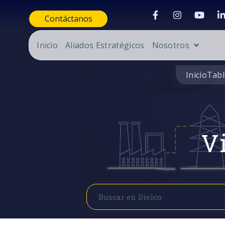
Contáctanos
Inicio
Aliados Estratégicos
Nosotros
Inicio
Tabl
Vi
Buscar