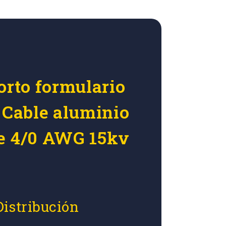
orto formulario
r Cable aluminio
e 4/0 AWG 15kv
Distribución