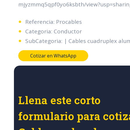
mjyzmmq5qpf0yo6ksbth/view?usp=sharin
Referencia: Procables
Categoria: Conductor
SubCategoria: | Cables cuadruplex alu
Cotizar en WhatsApp
Llena este corto
formulario para cotiz