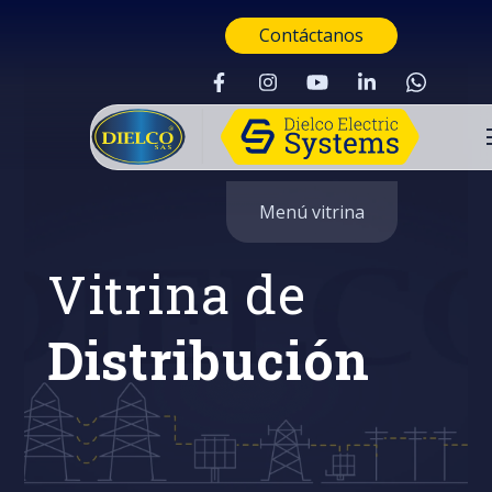
Contáctanos
Menú vitrina
Vitrina de
Distribución
Buscar