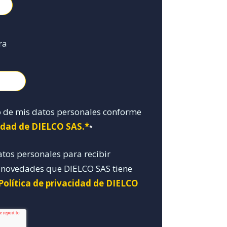
ra
o de mis datos personales conforme
cidad de DIELCO SAS.*
*
atos personales para recibir
y novedades que DIELCO SAS tiene
Política de privacidad de DIELCO