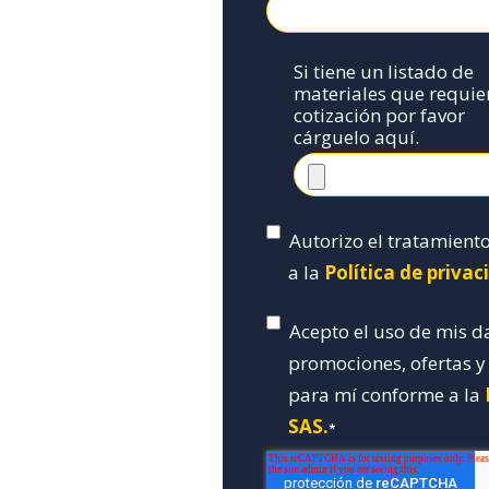
Si tiene un listado de
materiales que requie
cotización por favor
cárguelo aquí.
Autorizo el tratamient
a la
Política de priva
Acepto el uso de mis d
promociones, ofertas 
para mí conforme a la
SAS.
*