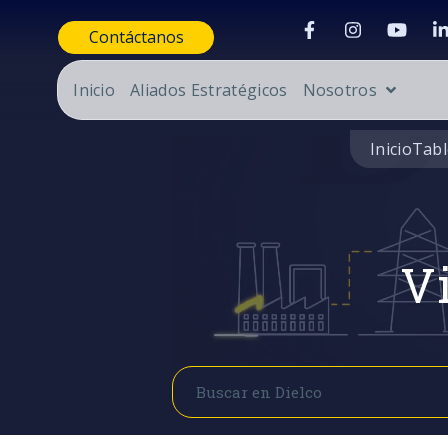
Contáctanos
Inicio
Aliados Estratégicos
Nosotros
Inicio
Tabl
Vi
Buscar