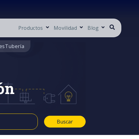
Productos
Movilidad
Blog
es
Tubería
ón
Buscar