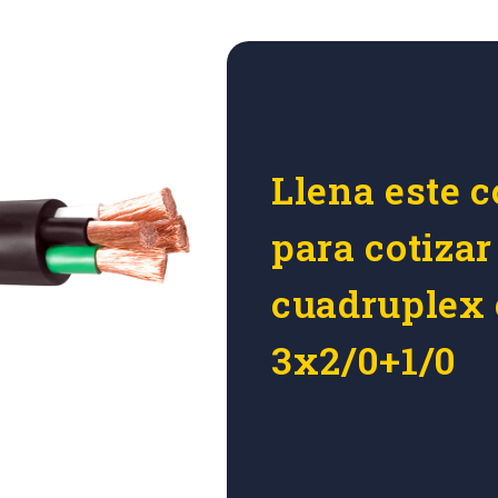
Llena este c
para cotizar
cuadruplex 
3x2/0+1/0