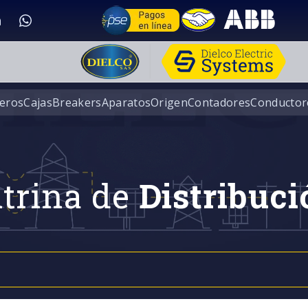
eros
Cajas
Breakers
Aparatos
Origen
Contadores
Conductor
trina de
Distribuci