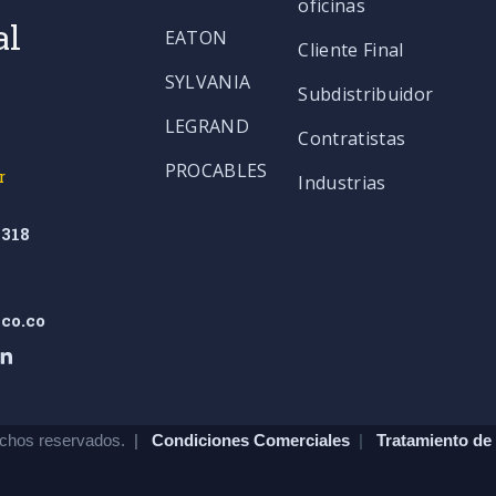
oficinas
al
EATON
Cliente Final
SYLVANIA
Subdistribuidor
LEGRAND
Contratistas
PROCABLES
r
Industrias
318
co.co
chos reservados. |
Condiciones Comerciales
|
Tratamiento de 