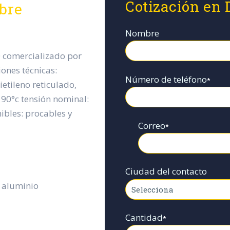
Cotización en 
ibre
Nombre
0 comercializado por
iones técnicas:
Número de teléfono
*
ietileno reticulado,
a 90°c tensión nominal:
nibles: procables y
Correo
*
Ciudad del contacto
 aluminio
Cantidad
*