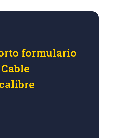
orto formulario
 Cable
calibre