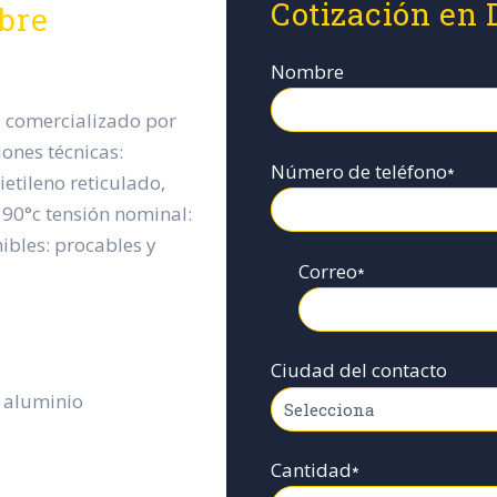
Cotización en 
ibre
Nombre
0 comercializado por
iones técnicas:
Número de teléfono
*
ietileno reticulado,
a 90°c tensión nominal:
nibles: procables y
Correo
*
Ciudad del contacto
 aluminio
Cantidad
*