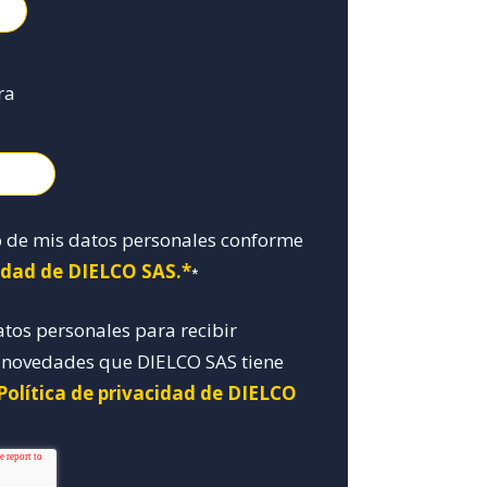
ra
o de mis datos personales conforme
cidad de DIELCO SAS.*
*
atos personales para recibir
y novedades que DIELCO SAS tiene
Política de privacidad de DIELCO