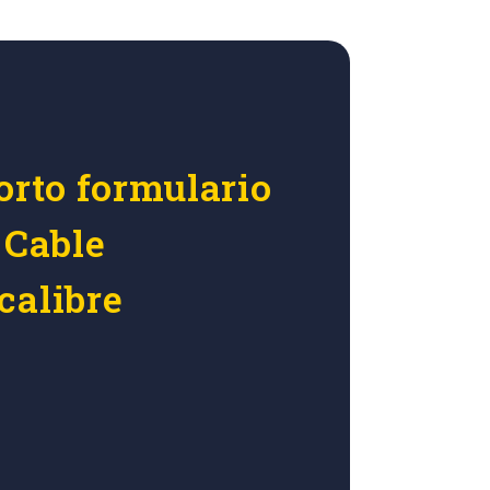
orto formulario
 Cable
calibre