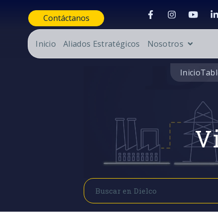
Contáctanos
Inicio
Aliados Estratégicos
Nosotros
Inicio
Tabl
Vi
Buscar