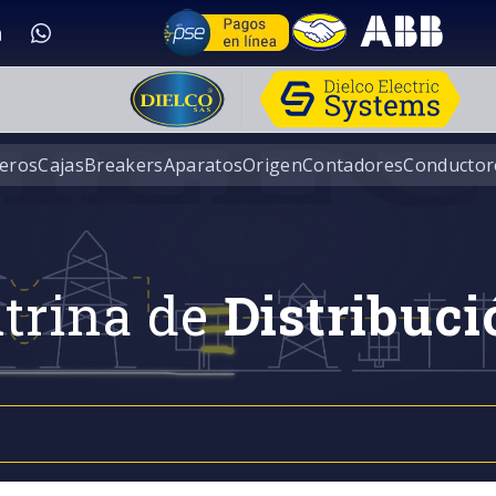
eros
Cajas
Breakers
Aparatos
Origen
Contadores
Conductor
trina de
Distribuci