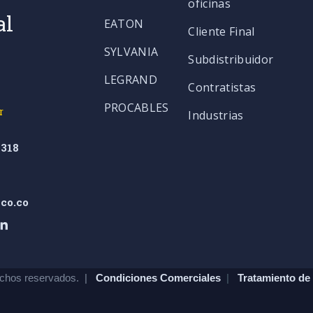
oficinas
al
EATON
Cliente Final
SYLVANIA
Subdistribuidor
LEGRAND
Contratistas
PROCABLES
r
Industrias
318
co.co
chos reservados. |
Condiciones Comerciales
|
Tratamiento de 