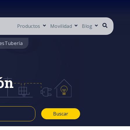
Productos
Movilidad
Blog
es
Tubería
ón
Buscar