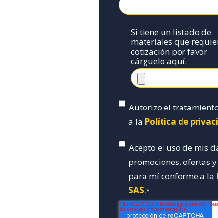
Si tiene un listado de
materiales que requie
cotización por favor
cárguelo aquí.
Autorizo el tratamient
a la
Política de priva
Acepto el uso de mis d
promociones, ofertas 
para mí conforme a la
SAS.
*