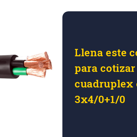
Llena este c
para cotizar
cuadruplex 
3x4/0+1/0