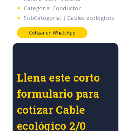
Categoria: Conductor
SubCategoria: | Cables ecológicos
Cotizar en WhatsApp
Llena este corto
formulario para
cotizar Cable
ecológico 2/0