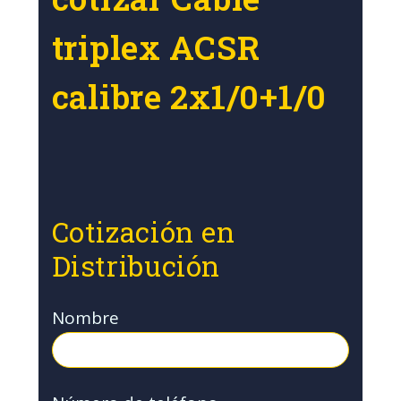
triplex ACSR
calibre 2x1/0+1/0
Cotización en
Distribución
Nombre