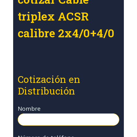
triplex ACSR
calibre 2x4/0+4/0
Cotización en
Distribución
Nombre