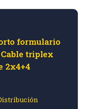
orto formulario
 Cable triplex
e 2x4+4
Distribución