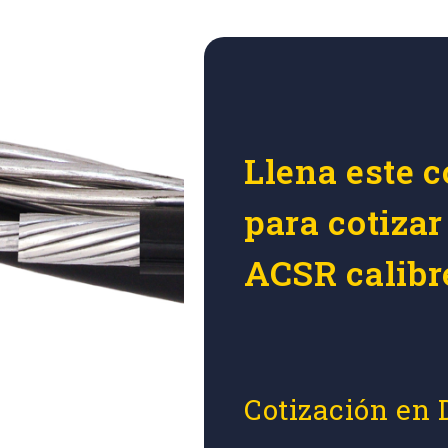
Llena este c
para cotizar
ACSR calibr
Cotización en 