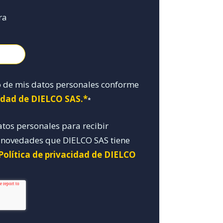
ra
o de mis datos personales conforme
cidad de DIELCO SAS.*
*
atos personales para recibir
y novedades que DIELCO SAS tiene
Política de privacidad de DIELCO