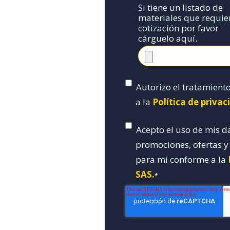
Si tiene un listado de
materiales que requie
cotización por favor
cárguelo aquí.
Autorizo el tratamient
a la
Política de priva
Acepto el uso de mis d
promociones, ofertas 
para mí conforme a la
SAS.
*