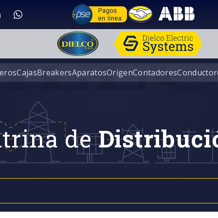
eros
Cajas
Breakers
Aparatos
Origen
Contadores
Conductor
trina de
Distribuci