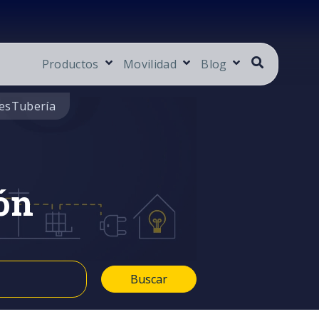
Productos
Movilidad
Blog
es
Tubería
ón
Buscar