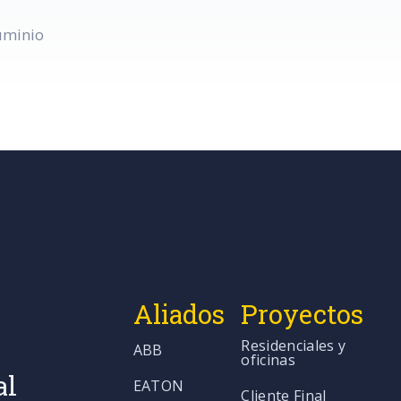
luminio
Aliados
Proyectos
Residenciales y
ABB
oficinas
al
EATON
Cliente Final