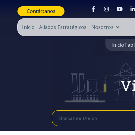
Contáctanos
Inicio
Aliados Estratégicos
Nosotros
Inicio
Tabl
Vi
Buscar