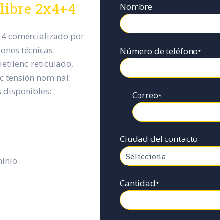
libre 2x4+4
Nombre
4+4 comercializado por
iones técnicas:
Número de teléfono
*
ietileno reticulado,
°c tensión nominal:
s disponibles:
Correo
*
Ciudad del contacto
minio
Cantidad
*