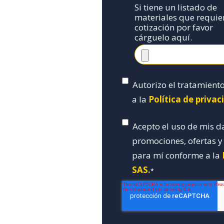
Si tiene un listado de
materiales que requie
cotización por favor
cárguelo aquí.
Autorizo el tratamient
a la
Política de priva
Acepto el uso de mis d
promociones, ofertas 
para mí conforme a la
SAS.
*