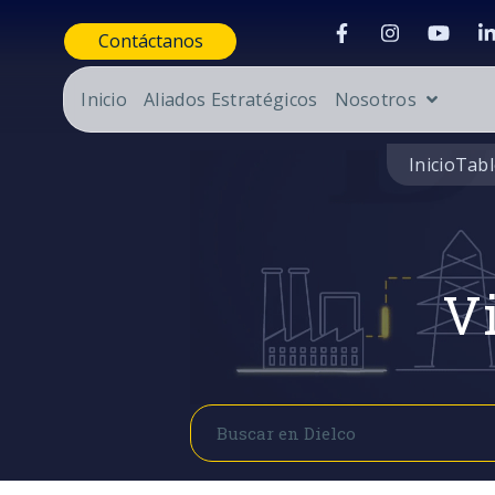
Contáctanos
Inicio
Aliados Estratégicos
Nosotros
Inicio
Tabl
Vi
Buscar