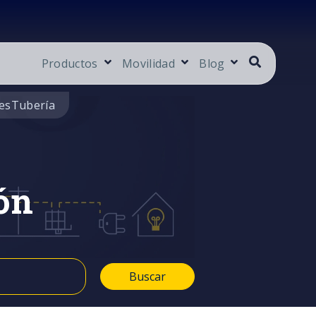
Productos
Movilidad
Blog
es
Tubería
ón
Buscar