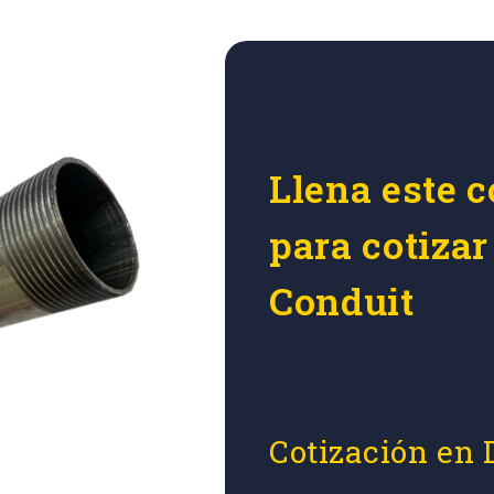
Llena este c
para cotiza
Conduit
Cotización en 