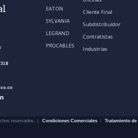
al
EATON
Cliente Final
SYLVANIA
Subdistribuidor
LEGRAND
Contratistas
PROCABLES
r
Industrias
318
co.co
chos reservados. |
Condiciones Comerciales
|
Tratamiento de 