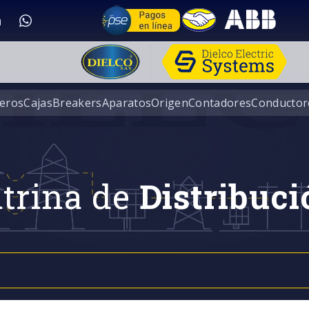
eros
Cajas
Breakers
Aparatos
Origen
Contadores
Conductor
trina de
Distribuci