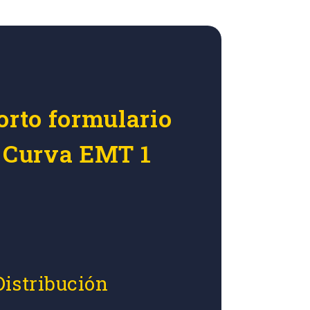
orto formulario
r Curva EMT 1
Distribución