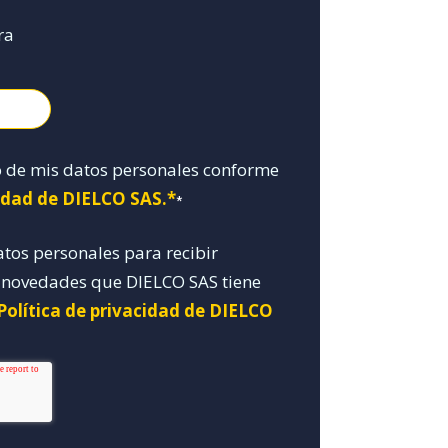
ra
o de mis datos personales conforme
cidad de DIELCO SAS.*
*
atos personales para recibir
y novedades que DIELCO SAS tiene
Política de privacidad de DIELCO