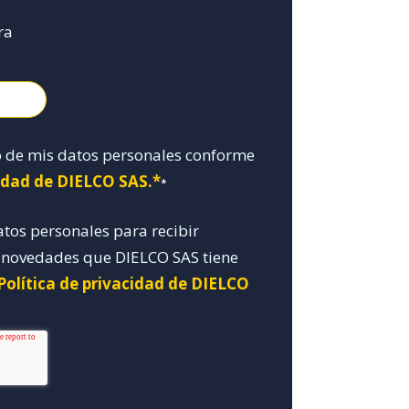
ra
o de mis datos personales conforme
cidad de DIELCO SAS.*
*
atos personales para recibir
y novedades que DIELCO SAS tiene
Política de privacidad de DIELCO