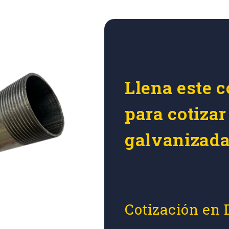
Llena este c
para cotiza
galvanizada
Cotización en 