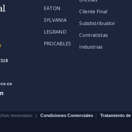
al
EATON
Cliente Final
SYLVANIA
Subdistribuidor
LEGRAND
Contratistas
PROCABLES
r
Industrias
318
co.co
chos reservados. |
Condiciones Comerciales
|
Tratamiento de 