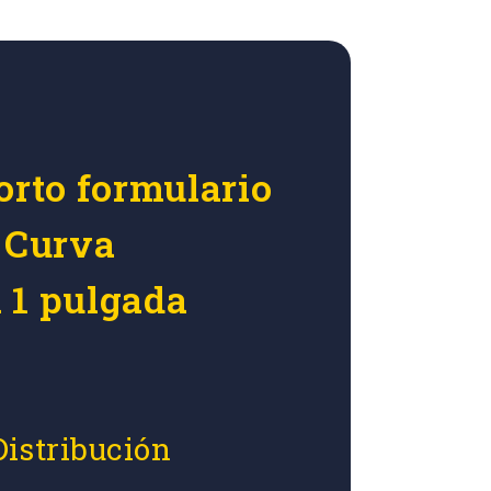
orto formulario
r Curva
 1 pulgada
Distribución