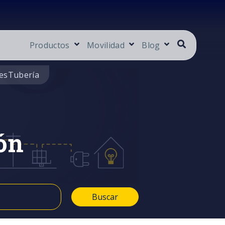
Productos
Movilidad
Blog
es
Tubería
ón
Buscar