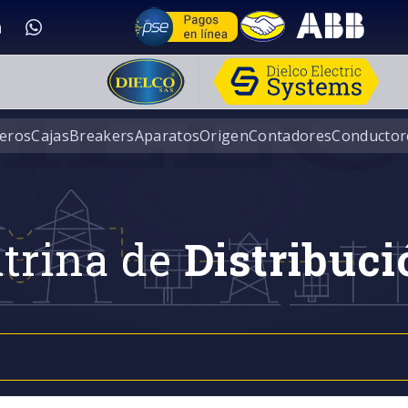
eros
Cajas
Breakers
Aparatos
Origen
Contadores
Conductor
trina de
Distribuci