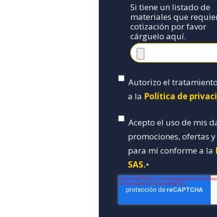
Si tiene un listado de
materiales que requie
cotización por favor
cárguelo aquí.
Autorizo el tratamient
a la
Política de priva
Acepto el uso de mis d
promociones, ofertas 
para mí conforme a la
SAS.
*