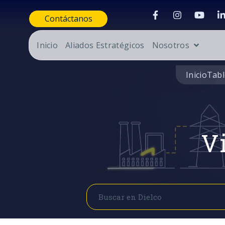
Contáctanos
Inicio
Aliados Estratégicos
Nosotros
Inicio
Tabl
Vi
Buscar