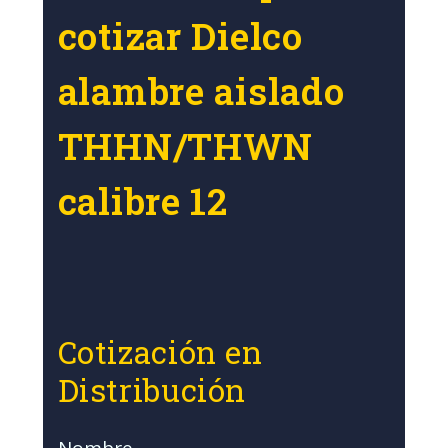
cotizar Dielco
alambre aislado
THHN/THWN
calibre 12
Cotización en
Distribución