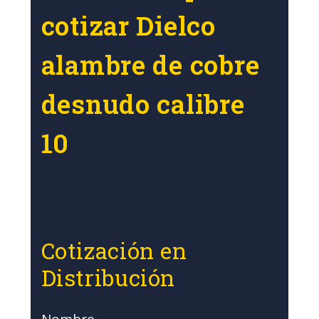
cotizar Dielco
alambre de cobre
desnudo calibre
10
Cotización en
Distribución