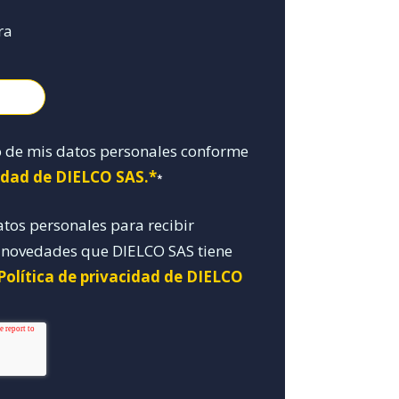
ra
o de mis datos personales conforme
cidad de DIELCO SAS.*
*
atos personales para recibir
y novedades que DIELCO SAS tiene
Política de privacidad de DIELCO