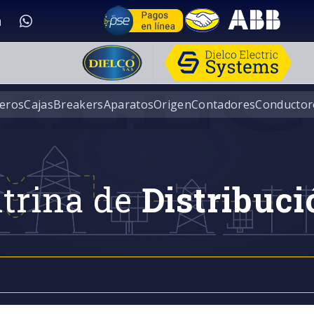
eros
Cajas
Breakers
Aparatos
Origen
Contadores
Conductor
trina de
Distribuci