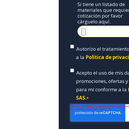
Si tiene un listado de
materiales que requie
cotización por favor
cárguelo aquí.
Autorizo el tratamient
a la
Política de priva
Acepto el uso de mis d
promociones, ofertas 
para mí conforme a la
SAS.
*