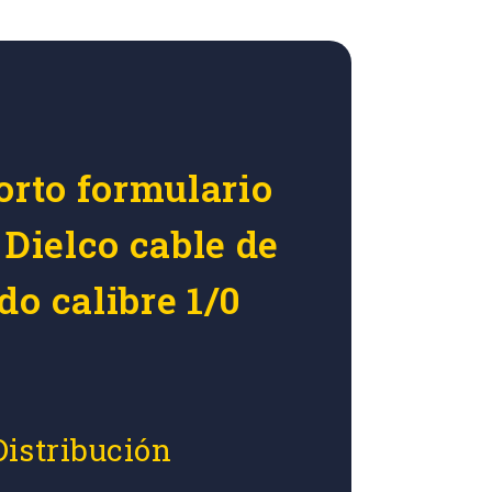
orto formulario
 Dielco cable de
o calibre 1/0
Distribución