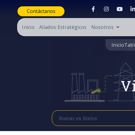
Contáctanos
Inicio
Aliados Estratégicos
Nosotros
Inicio
Tabl
Vi
Buscar