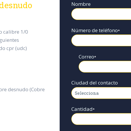
 desnudo
Nombre
Número de teléfono
*
 calibre 1/0
iguientes
do cpr (udc)
Correo
*
Ciudad del contacto
obre desnudo (Cobre
Cantidad
*