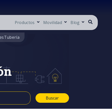
Productos
Movilidad
Blog
es
Tubería
ón
Buscar