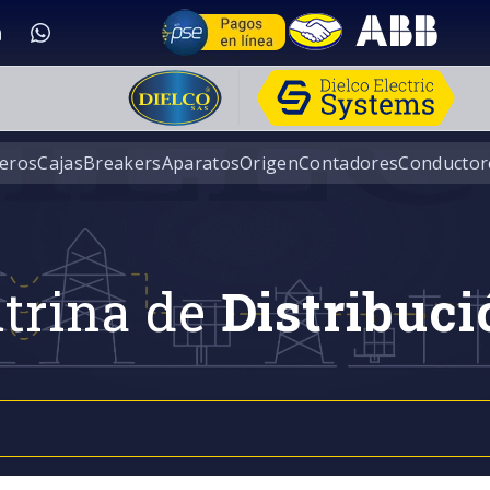
eros
Cajas
Breakers
Aparatos
Origen
Contadores
Conductor
trina de
Distribuci