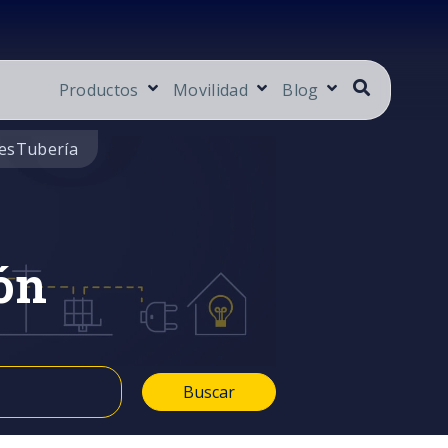
Productos
Movilidad
Blog
es
Tubería
ón
Buscar