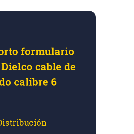
orto formulario
 Dielco cable de
do calibre 6
Distribución