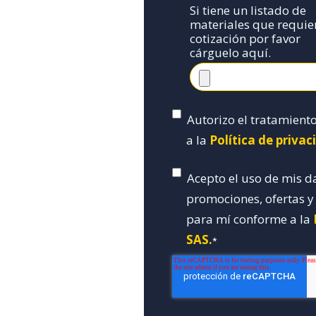
Si tiene un listado de
materiales que requie
cotización por favor
cárguelo aquí.
Autorizo el tratamient
a la
Política de priva
Acepto el uso de mis d
promociones, ofertas 
para mí conforme a la
SAS.
*