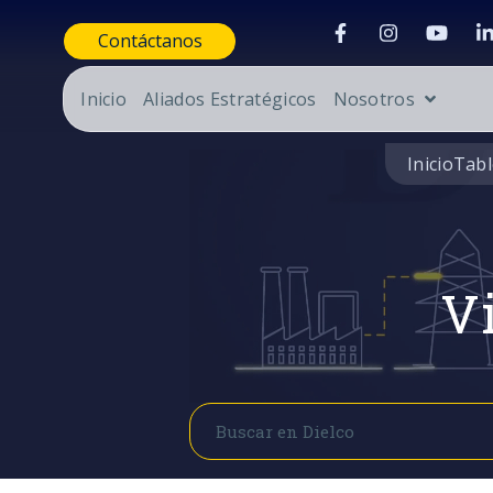
Contáctanos
Inicio
Aliados Estratégicos
Nosotros
Inicio
Tabl
Vi
Buscar