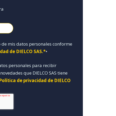
ra
o de mis datos personales conforme
cidad de DIELCO SAS.*
*
atos personales para recibir
y novedades que DIELCO SAS tiene
Política de privacidad de DIELCO