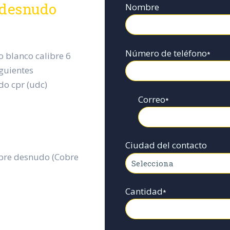
 desnudo
Nombre
Número de teléfono
*
 blanco calibre 6
iguientes
do cpr (udc)
Correo
*
Ciudad del contacto
obre desnudo (Cobre
Cantidad
*