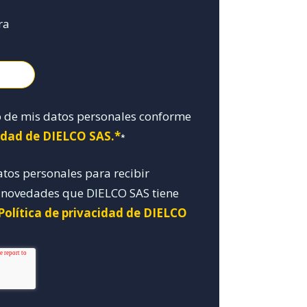
ra
o de mis datos personales conforme
cidad de DIELCO SAS.*
*
atos personales para recibir
y novedades que DIELCO SAS tiene
Política de privacidad de DIELCO