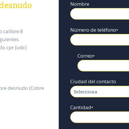
 desnudo
Nombre
Número de teléfono
*
 calibre 8
iguientes
do cpr (udc)
Correo
*
Ciudad del contacto
obre desnudo (Cobre
Cantidad
*