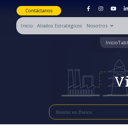
Contáctanos
Inicio
Aliados Estratégicos
Nosotros
Inicio
Tabl
Vi
Buscar