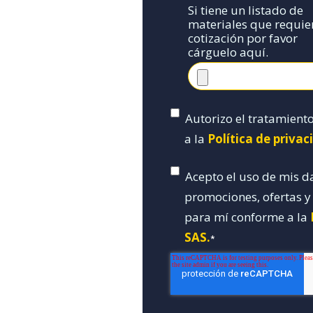
Si tiene un listado de
materiales que requie
cotización por favor
cárguelo aquí.
Autorizo el tratamient
a la
Política de priva
Acepto el uso de mis d
promociones, ofertas 
para mí conforme a la
SAS.
*