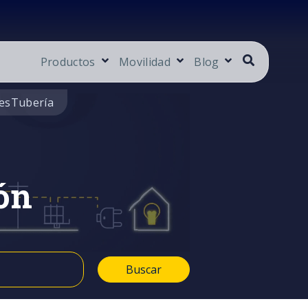
Productos
Movilidad
Blog
es
Tubería
ón
Buscar