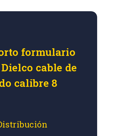
orto formulario
 Dielco cable de
do calibre 8
Distribución