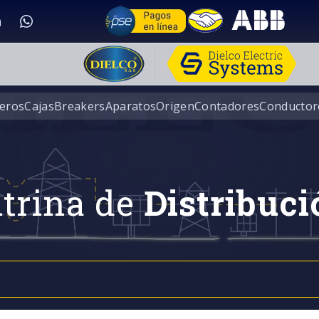
eros
Cajas
Breakers
Aparatos
Origen
Contadores
Conductor
trina de
Distribuci