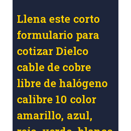
Llena este corto
formulario para
cotizar Dielco
cable de cobre
libre de halógeno
calibre 10 color
amarillo, azul,