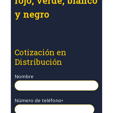
rojo, verde, blanco
y negro
Cotización en
Distribución
Nombre
Número de teléfono
*