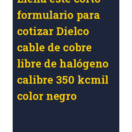
formulario para
cotizar Dielco
cable de cobre
libre de halógeno
calibre 350 kcmil
color negro