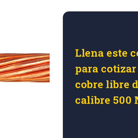
Llena este c
para cotizar
cobre libre 
calibre 500