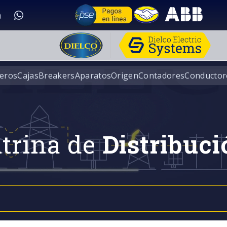
eros
Cajas
Breakers
Aparatos
Origen
Contadores
Conductor
trina de
Distribuci