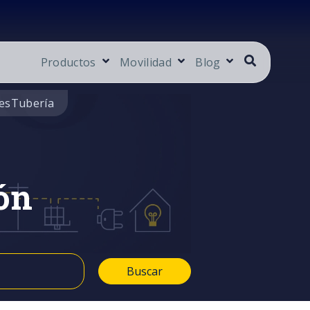
Productos
Movilidad
Blog
es
Tubería
ón
Buscar