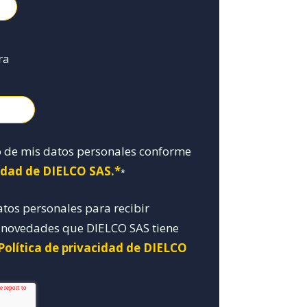
ra
o de mis datos personales conforme
cidad de DIELCO SAS.*
*
atos personales para recibir
y novedades que DIELCO SAS tiene
Política de privacidad de DIELCO