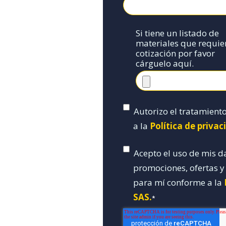
Si tiene un listado de
materiales que requie
cotización por favor
cárguelo aquí.
Autorizo el tratamient
a la
Política de priva
Acepto el uso de mis d
promociones, ofertas 
para mí conforme a la
SAS.
*