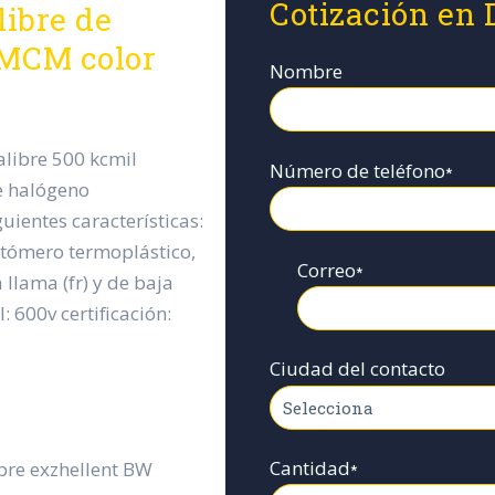
Cotización en 
libre de
 MCM color
Nombre
alibre 500 kcmil
Número de teléfono
*
e halógeno
uientes características:
stómero termoplástico,
Correo
*
 llama (fr) y de baja
 600v certificación:
Ciudad del contacto
Cantidad
bre exzhellent BW
*