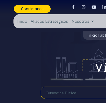
Contáctanos
Inicio
Aliados Estratégicos
Nosotros
Inicio
Tabl
Vi
Buscar