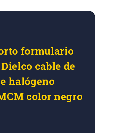
orto formulario
 Dielco cable de
de halógeno
 MCM color negro