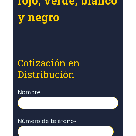
rojo, verde, blanco
y negro
Cotización en
Distribución
Nombre
Número de teléfono
*