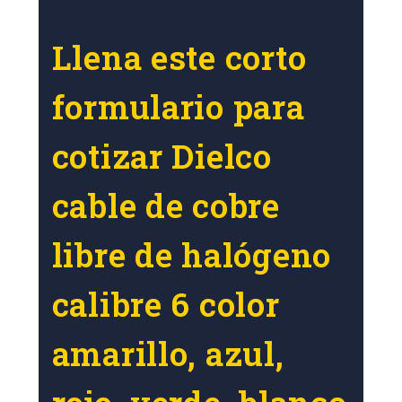
Llena este corto
formulario para
cotizar Dielco
cable de cobre
libre de halógeno
calibre 6 color
amarillo, azul,