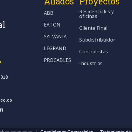
Aliados
Proyectos
Residenciales y
ABB
oficinas
al
EATON
Cliente Final
SYLVANIA
Subdistribuidor
LEGRAND
Contratistas
PROCABLES
r
Industrias
318
co.co
chos reservados. |
Condiciones Comerciales
|
Tratamiento de 