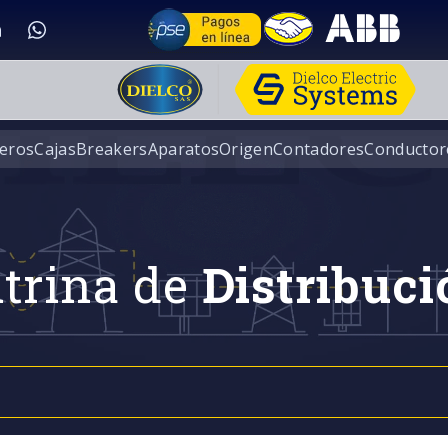
eros
Cajas
Breakers
Aparatos
Origen
Contadores
Conductor
trina de
Distribuci