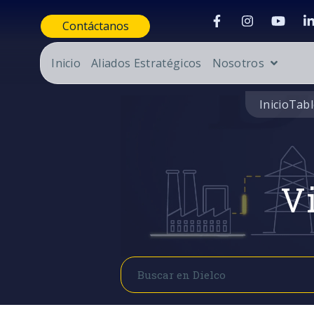
Contáctanos
Inicio
Aliados Estratégicos
Nosotros
Inicio
Tabl
Vi
Buscar