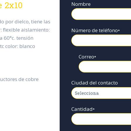
e 2x10
Nombre
 por dielco, tiene las
: flexible aislamiento:
Número de teléfono
*
ra 60°c. tensión
tc color: blanco
Correo
*
uctores de cobre
Ciudad del contacto
Cantidad
*