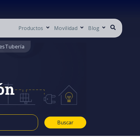
Productos
Movilidad
Blog
es
Tubería
ón
Buscar