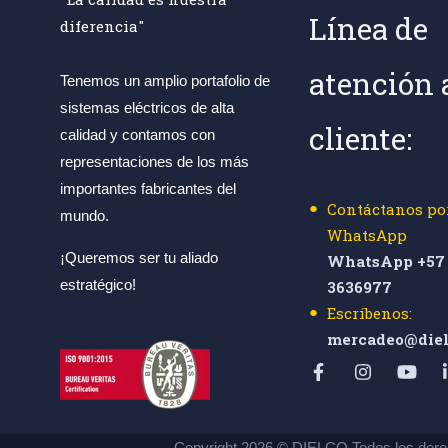
Línea de
diferencia"
atención 
Tenemos un amplio portafolio de
sistemas eléctricos de alta
cliente:
calidad y contamos con
representaciones de los más
importantes fabricantes del
Contáctanos po
mundo.
WhatsApp
¡Queremos ser tu aliado
WhatsApp +57 
estratégico!
3636977
Escríbenos:
mercadeo@diel
Copyright 2026 © DIELCO Todos los dere