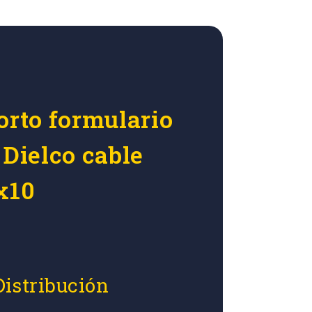
orto formulario
 Dielco cable
x10
Distribución