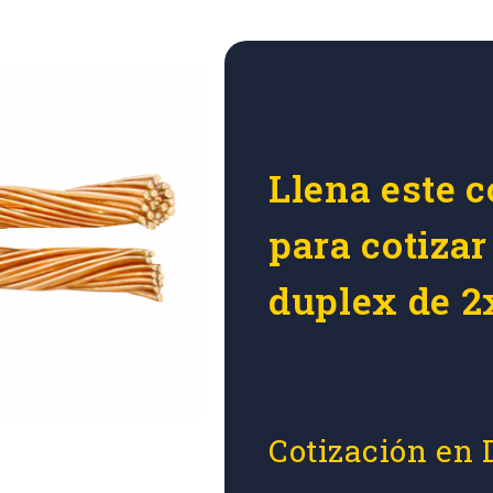
Llena este c
para cotizar
duplex de 2
Cotización en 