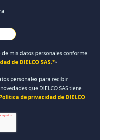
ra
o de mis datos personales conforme
cidad de DIELCO SAS.*
*
atos personales para recibir
y novedades que DIELCO SAS tiene
Política de privacidad de DIELCO