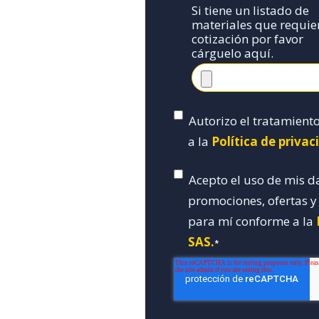
Si tiene un listado de
materiales que requie
cotización por favor
cárguelo aquí.
Autorizo el tratamient
a la
Política de priva
Acepto el uso de mis d
promociones, ofertas 
para mí conforme a la
SAS.
*