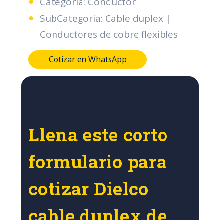
Categoria: Conductor
SubCategoria: Cable duplex |
Conductores de cobre flexibles
Cotizar en WhatsApp
Llena este corto
formulario para
cotizar Dielco
cable duplex de