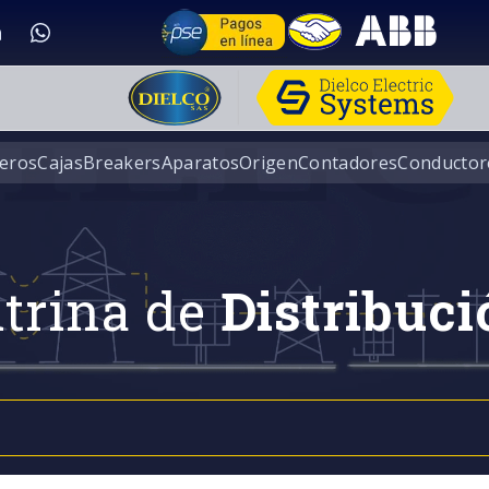
eros
Cajas
Breakers
Aparatos
Origen
Contadores
Conductor
trina de
Distribuci