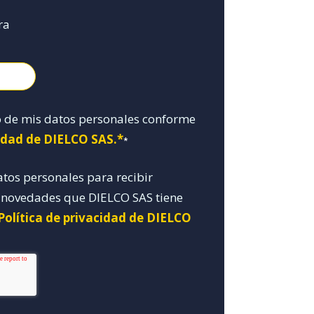
ra
o de mis datos personales conforme
cidad de DIELCO SAS.*
*
atos personales para recibir
y novedades que DIELCO SAS tiene
Política de privacidad de DIELCO