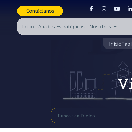
Contáctanos
Inicio
Aliados Estratégicos
Nosotros
Inicio
Tabl
Vi
Buscar