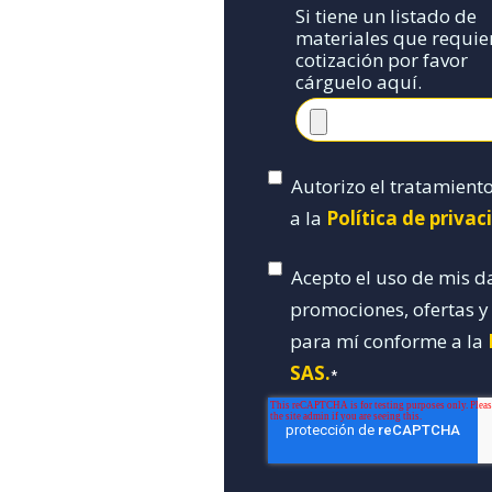
Si tiene un listado de
materiales que requie
cotización por favor
cárguelo aquí.
Autorizo el tratamient
a la
Política de priva
Acepto el uso de mis d
promociones, ofertas 
para mí conforme a la
SAS.
*