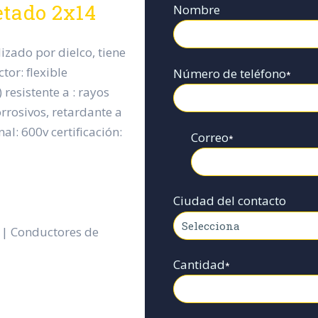
etado 2x14
Nombre
zado por dielco, tiene
tor: flexible
Número de teléfono
*
 resistente a : rayos
orrosivos, retardante a
al: 600v certificación:
Correo
*
Ciudad del contacto
 | Conductores de
Cantidad
*