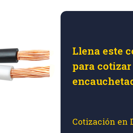
Llena este c
para cotizar
encaucheta
Cotización en 