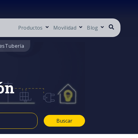
Productos
Movilidad
Blog
es
Tubería
ón
Buscar