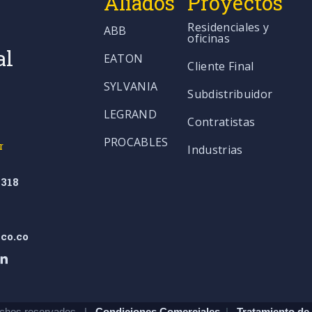
Aliados
Proyectos
Residenciales y
ABB
oficinas
al
EATON
Cliente Final
SYLVANIA
Subdistribuidor
LEGRAND
Contratistas
PROCABLES
r
Industrias
318
co.co
chos reservados. |
Condiciones Comerciales
|
Tratamiento de 