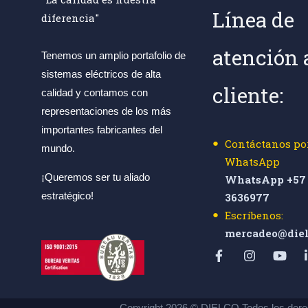
Línea de
diferencia"
atención 
Tenemos un amplio portafolio de
sistemas eléctricos de alta
cliente:
calidad y contamos con
representaciones de los más
importantes fabricantes del
Contáctanos po
mundo.
WhatsApp
¡Queremos ser tu aliado
WhatsApp +57 
estratégico!
3636977
Escríbenos:
mercadeo@diel
Copyright 2026 © DIELCO Todos los dere