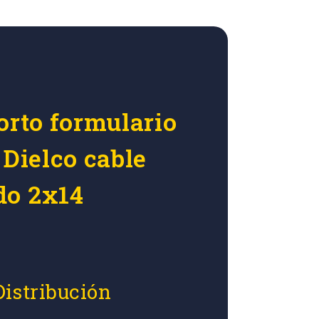
orto formulario
 Dielco cable
do 2x14
Distribución