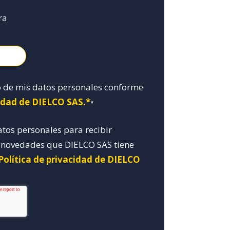
ra
o de mis datos personales conforme
cidad de DIELCO SAS.*
*
atos personales para recibir
y novedades que DIELCO SAS tiene
Política de privacidad de DIELCO