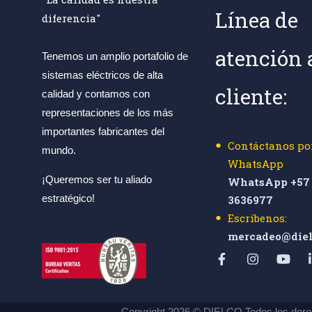
Línea de
diferencia"
atención 
Tenemos un amplio portafolio de
sistemas eléctricos de alta
cliente:
calidad y contamos con
representaciones de los más
importantes fabricantes del
Contáctanos po
mundo.
WhatsApp
¡Queremos ser tu aliado
WhatsApp +57 
estratégico!
3636977
Escríbenos:
mercadeo@diel
Copyright 2026 © DIELCO Todos los dere