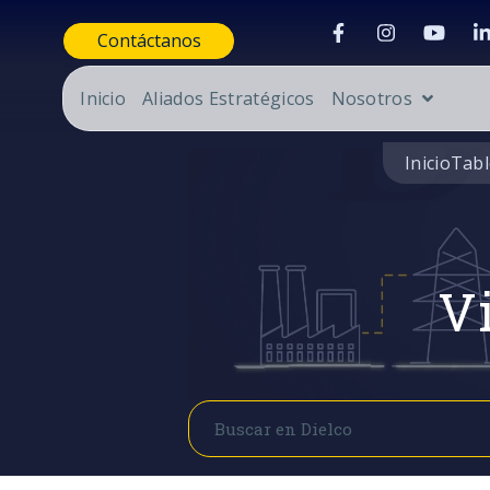
Contáctanos
Inicio
Aliados Estratégicos
Nosotros
Inicio
Tabl
Vi
Buscar