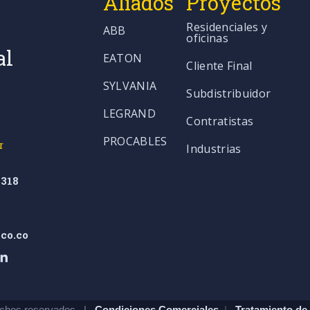
Aliados
Proyectos
Residenciales y
ABB
oficinas
al
EATON
Cliente Final
SYLVANIA
Subdistribuidor
LEGRAND
Contratistas
PROCABLES
r
Industrias
318
co.co
chos reservados. |
Condiciones Comerciales
|
Tratamiento de 