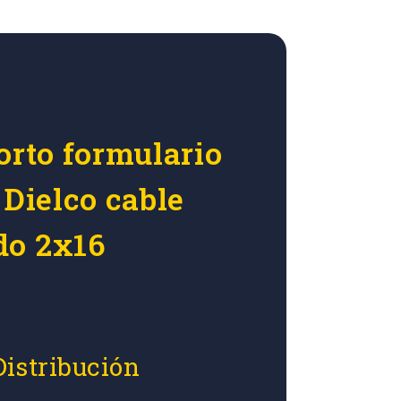
orto formulario
 Dielco cable
do 2x16
Distribución