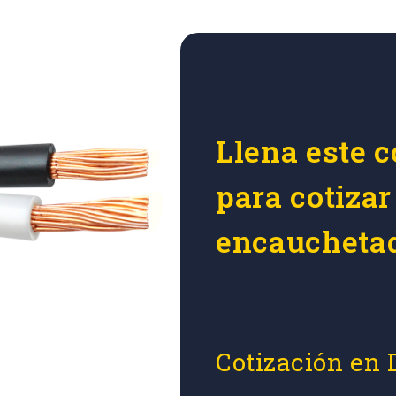
Llena este c
para cotizar
encaucheta
Cotización en 