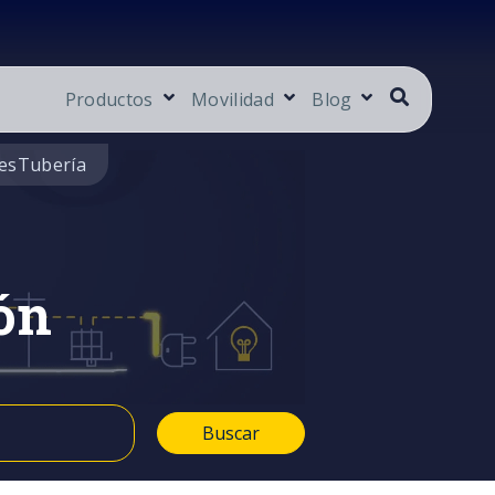
Productos
Movilidad
Blog
es
Tubería
ón
Buscar