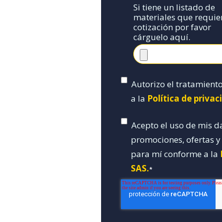
Si tiene un listado de
materiales que requie
cotización por favor
cárguelo aquí.
Autorizo el tratamient
a la
Política de priva
Acepto el uso de mis d
promociones, ofertas 
para mí conforme a la
SAS.
*