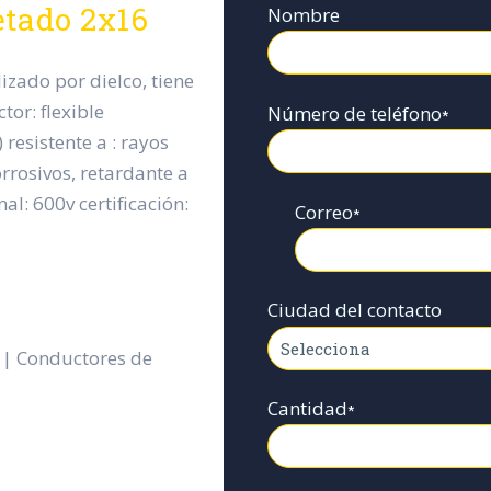
etado 2x16
Nombre
zado por dielco, tiene
tor: flexible
Número de teléfono
*
 resistente a : rayos
orrosivos, retardante a
al: 600v certificación:
Correo
*
Ciudad del contacto
 | Conductores de
Cantidad
*