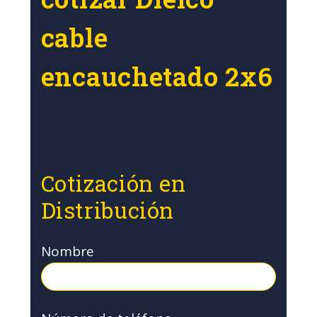
cable
encauchetado 2x6
Cotización en
Distribución
Nombre