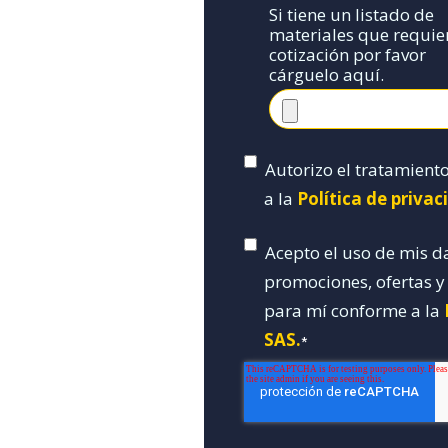
Si tiene un listado de
materiales que requie
cotización por favor
cárguelo aquí.
Autorizo el tratamient
a la
Política de priva
Acepto el uso de mis d
promociones, ofertas 
para mí conforme a la
SAS.
*