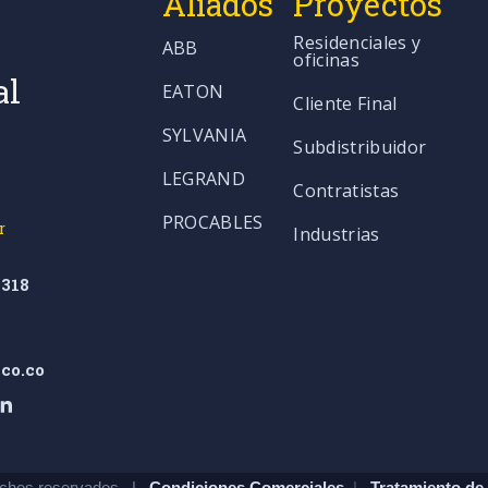
Aliados
Proyectos
Residenciales y
ABB
oficinas
al
EATON
Cliente Final
SYLVANIA
Subdistribuidor
LEGRAND
Contratistas
PROCABLES
r
Industrias
318
co.co
chos reservados. |
Condiciones Comerciales
|
Tratamiento de 