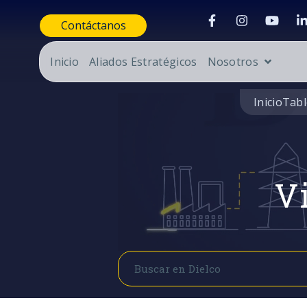
Contáctanos
Inicio
Aliados Estratégicos
Nosotros
Inicio
Tabl
Vi
Buscar