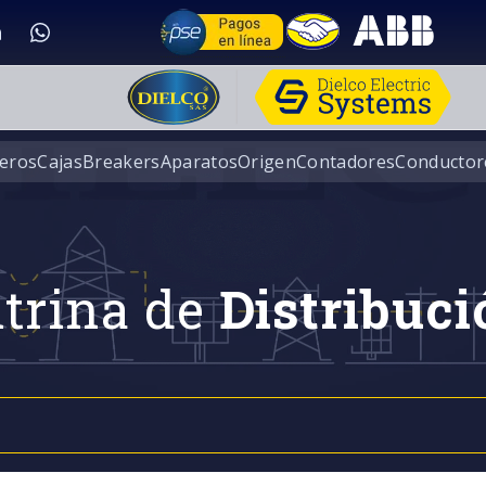
eros
Cajas
Breakers
Aparatos
Origen
Contadores
Conductor
trina de
Distribuci