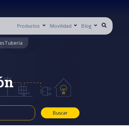
Productos
Movilidad
Blog
es
Tubería
ón
Buscar