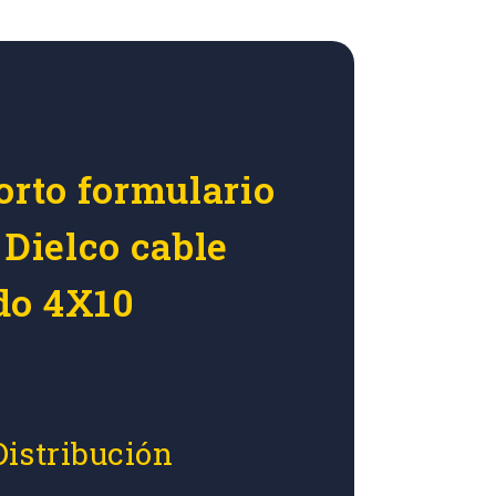
orto formulario
 Dielco cable
do 4X10
Distribución