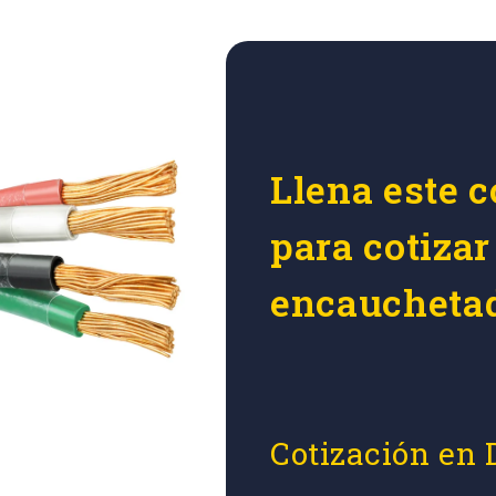
Llena este c
para cotizar
encaucheta
Cotización en 