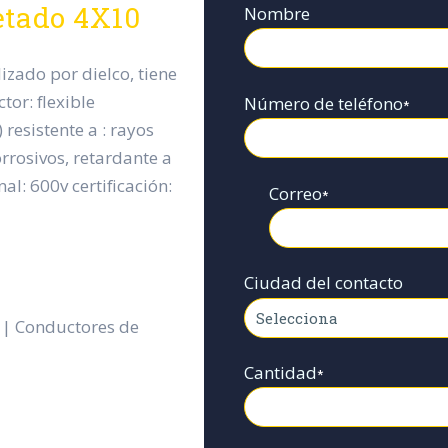
etado 4X10
Nombre
zado por dielco, tiene
tor: flexible
Número de teléfono
*
 resistente a : rayos
orrosivos, retardante a
al: 600v certificación:
Correo
*
Ciudad del contacto
 | Conductores de
Cantidad
*