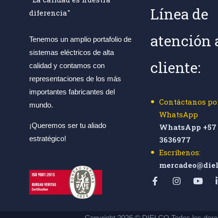
Línea de
diferencia"
atención 
Tenemos un amplio portafolio de
sistemas eléctricos de alta
cliente:
calidad y contamos con
representaciones de los más
importantes fabricantes del
Contáctanos po
mundo.
WhatsApp
¡Queremos ser tu aliado
WhatsApp +57 
estratégico!
3636977
Escríbenos:
mercadeo@diel
Copyright 2026 © DIELCO Todos los dere