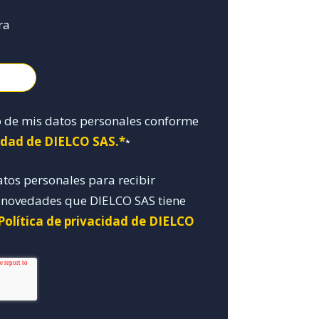
ra
o de mis datos personales conforme
cidad de DIELCO SAS.*
*
atos personales para recibir
y novedades que DIELCO SAS tiene
Política de privacidad de DIELCO