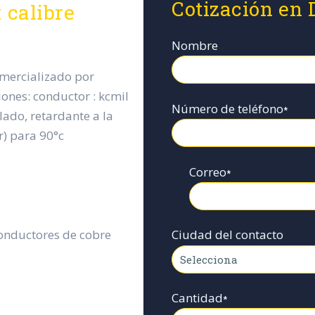
Cotización en 
 calibre
Nombre
omercializado por
ciones: conductor : kcmil
Número de teléfono
*
ulado, retardante a la
sr) para 90°c
Correo
*
Conductores de cobre
Ciudad del contacto
Cantidad
*