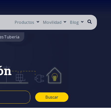
Productos
Movilidad
Blog
es
Tubería
ón
Buscar