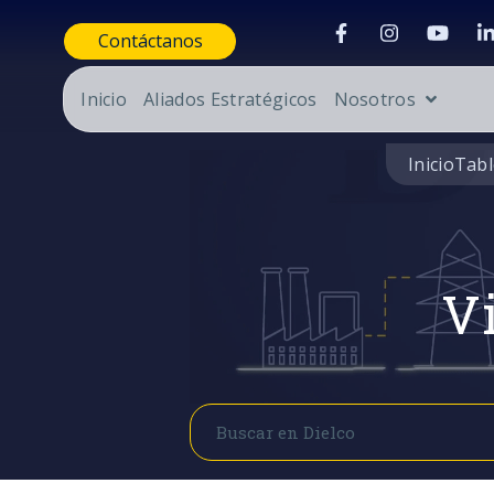
Contáctanos
Inicio
Aliados Estratégicos
Nosotros
Inicio
Tabl
Vi
Buscar