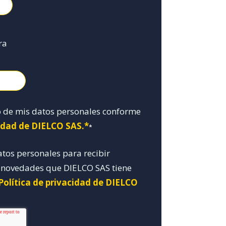
ra
o de mis datos personales conforme
cidad de DIELCO SAS.*
*
atos personales para recibir
y novedades que DIELCO SAS tiene
Política de privacidad de DIELCO