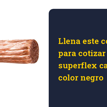
Llena este c
para cotizar
superflex 
color negro