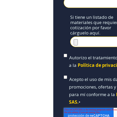
Si tiene un listado de
materiales que requie
cotización por favor
cárguelo aquí.
Autorizo el tratamient
a la
Política de priva
Acepto el uso de mis d
promociones, ofertas 
para mí conforme a la
SAS.
*