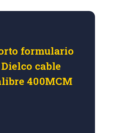
orto formulario
 Dielco cable
calibre 400MCM