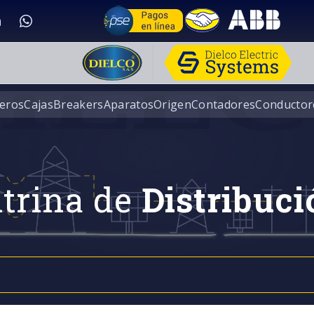
eros
Cajas
Breakers
Aparatos
Origen
Contadores
Conductor
trina de
Distribuci