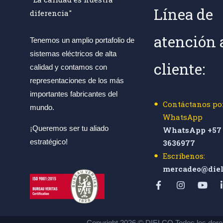
Línea de
diferencia"
atención 
Tenemos un amplio portafolio de
sistemas eléctricos de alta
cliente:
calidad y contamos con
representaciones de los más
importantes fabricantes del
Contáctanos po
mundo.
WhatsApp
¡Queremos ser tu aliado
WhatsApp +57 
estratégico!
3636977
Escríbenos:
mercadeo@diel
Copyright 2026 © DIELCO Todos los dere