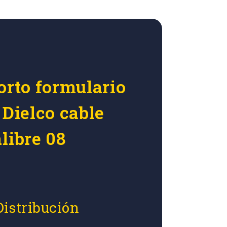
orto formulario
 Dielco cable
libre 08
Distribución