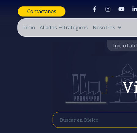
Contáctanos
Inicio
Aliados Estratégicos
Nosotros
Inicio
Tabl
Vi
Buscar