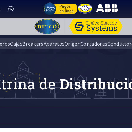
eros
Cajas
Breakers
Aparatos
Origen
Contadores
Conductor
trina de
Distribuci