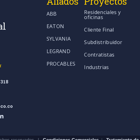
Aliados
Proyectos
Residenciales y
ABB
oficinas
al
EATON
Cliente Final
SYLVANIA
Subdistribuidor
LEGRAND
Contratistas
PROCABLES
r
Industrias
318
co.co
chos reservados. |
Condiciones Comerciales
|
Tratamiento de 