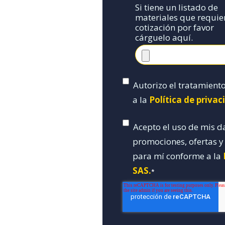
Si tiene un listado de
materiales que requie
cotización por favor
cárguelo aquí.
Autorizo el tratamient
a la
Política de priva
Acepto el uso de mis d
promociones, ofertas 
para mí conforme a la
SAS.
*