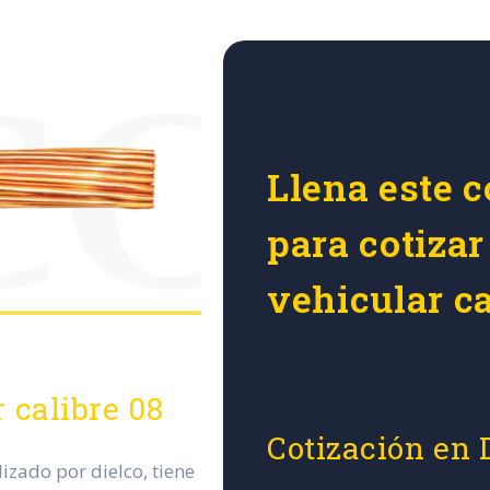
Llena este c
para cotizar
vehicular ca
 calibre 08
Cotización en 
lizado por dielco, tiene