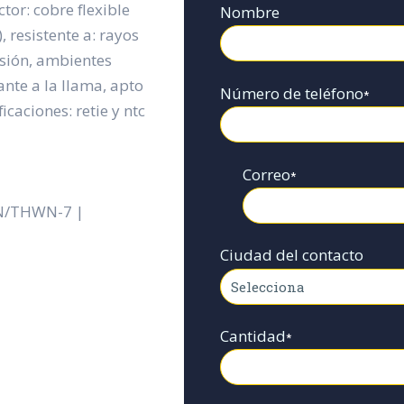
tor: cobre flexible
Nombre
, resistente a: rayos
rasión, ambientes
ante a la llama, apto
Número de teléfono
*
icaciones: retie y ntc
Correo
*
FN/THWN-7 |
Ciudad del contacto
Cantidad
*