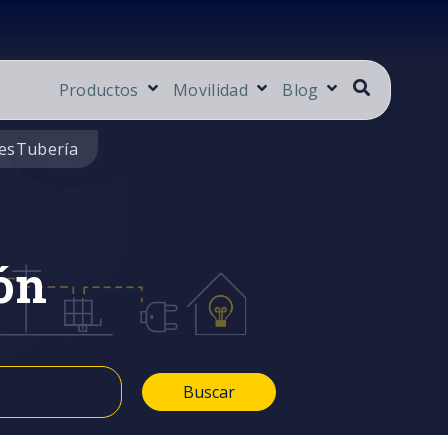
Productos
Movilidad
Blog
es
Tubería
ón
Buscar