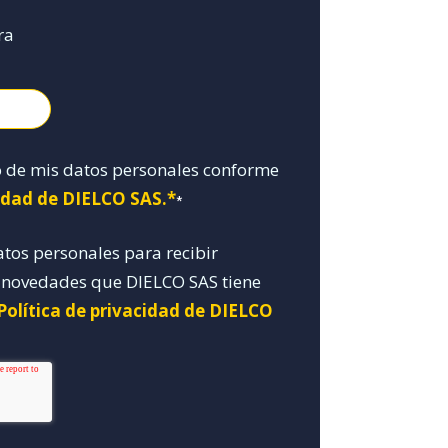
ra
o de mis datos personales conforme
cidad de DIELCO SAS.*
*
atos personales para recibir
y novedades que DIELCO SAS tiene
Política de privacidad de DIELCO