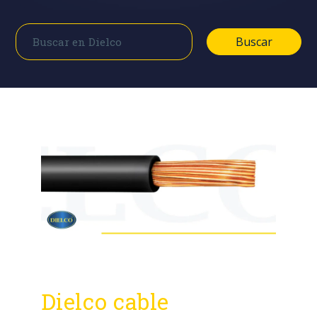
Buscar
Buscar
Dielco cable