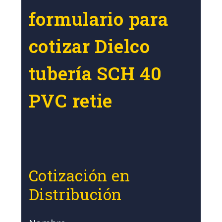
formulario para
cotizar Dielco
tubería SCH 40
PVC retie
Cotización en
Distribución