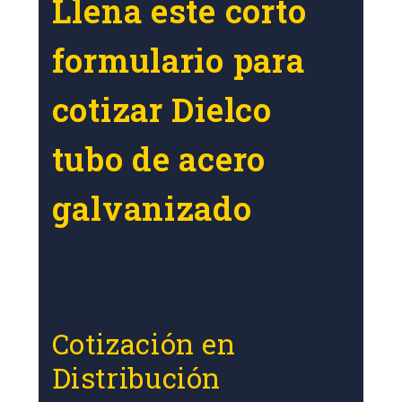
Llena este corto
formulario para
cotizar Dielco
tubo de acero
galvanizado
Cotización en
Distribución