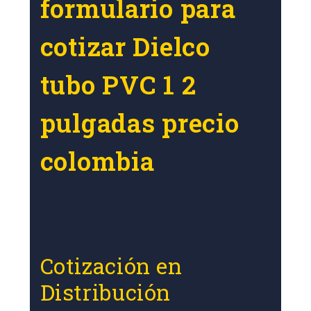
formulario para
cotizar Dielco
tubo PVC 1 2
pulgadas precio
colombia
Cotización en
Distribución