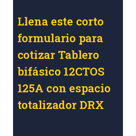
Llena este corto
formulario para
cotizar Tablero
bifásico 12CTOS
125A con espacio
totalizador DRX