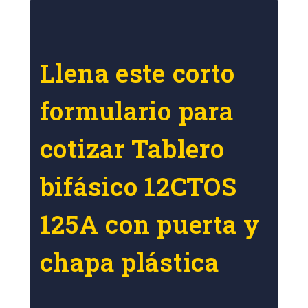
Llena este corto
formulario para
cotizar Tablero
bifásico 12CTOS
125A con puerta y
chapa plástica