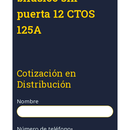
puerta 12 CTOS
125A
Cotización en
Distribución
Nombre
Número de teléfono
*