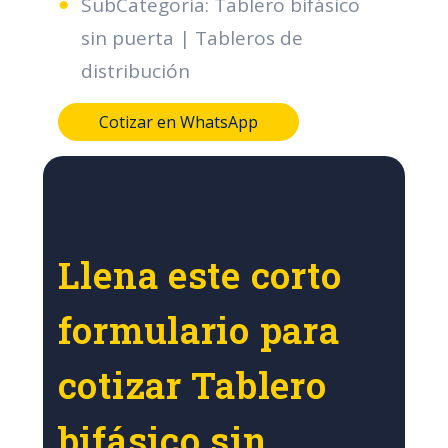
SubCategoria: Tablero bifásico
sin puerta | Tableros de
distribución
Cotizar en WhatsApp
Llena este corto
formulario para
cotizar Tablero
bifásico sin