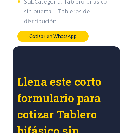
SubCategoria: Tablero bifásico
sin puerta | Tableros de
distribución
Cotizar en WhatsApp
Llena este corto
formulario para
cotizar Tablero
bifásico sin