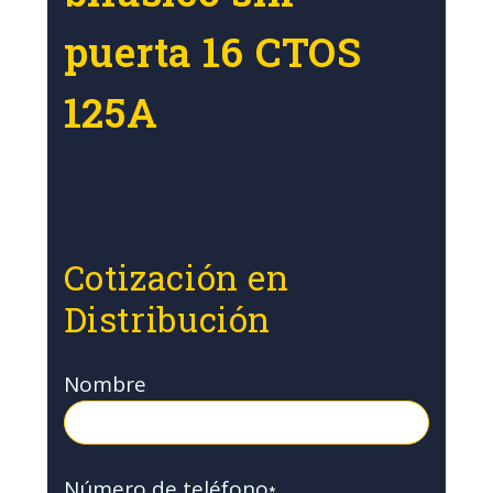
puerta 16 CTOS
125A
Cotización en
Distribución
Nombre
Número de teléfono
*