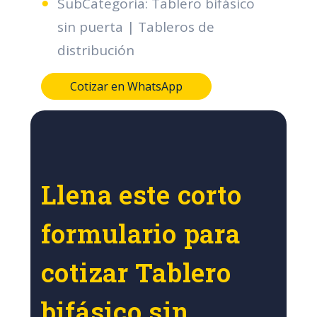
SubCategoria: Tablero bifásico
sin puerta | Tableros de
distribución
Cotizar en WhatsApp
Llena este corto
formulario para
cotizar Tablero
bifásico sin