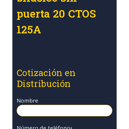
puerta 20 CTOS
125A
Cotización en
Distribución
Nombre
Número de teléfono
*