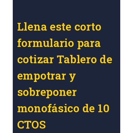
Llena este corto
formulario para
cotizar Tablero de
empotrar y
sobreponer
monofásico de 10
CTOS