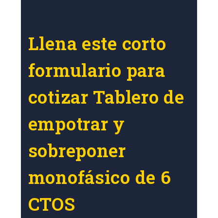
Llena este corto
formulario para
cotizar Tablero de
empotrar y
sobreponer
monofásico de 6
CTOS