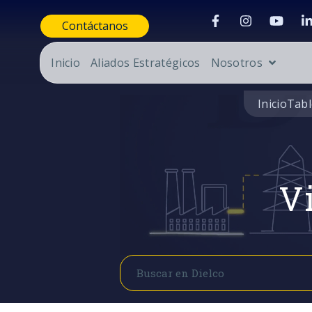
Contáctanos
Inicio
Aliados Estratégicos
Nosotros
Inicio
Tabl
Vi
Buscar