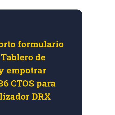
orto formulario
 Tablero de
y empotrar
 36 CTOS para
alizador DRX