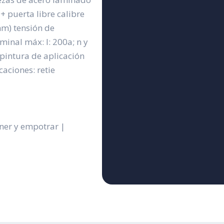
 + puerta libre calibre
mm) tensión de
inal máx: l: 200a; n y
 pintura de aplicación
caciones: retie
ner y empotrar |