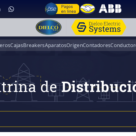
eros
Cajas
Breakers
Aparatos
Origen
Contadores
Conductor
trina de
Distribuci