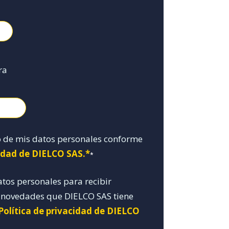
ra
o de mis datos personales conforme
cidad de DIELCO SAS.*
*
atos personales para recibir
y novedades que DIELCO SAS tiene
Política de privacidad de DIELCO