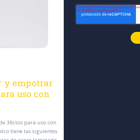
r y empotrar
para uso con
 de 36ctos para uso con
lco tiene las siguientes
iezas de acero laminado