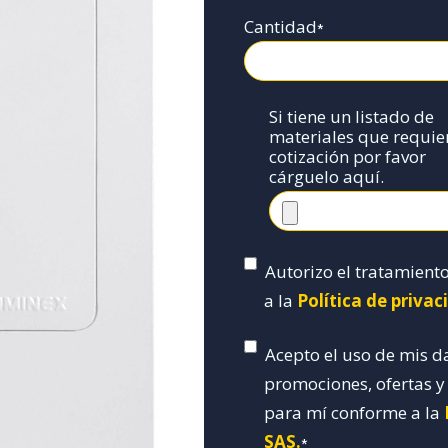
Cantidad
*
Si tiene un listado de
materiales que requie
cotización por favor
cárguelo aquí.
Autorizo el tratamient
a la
Política de priva
Acepto el uso de mis d
promociones, ofertas 
para mí conforme a la
SAS.
*