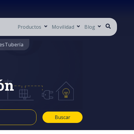
Productos
Movilidad
Blog
es
Tubería
ón
Buscar