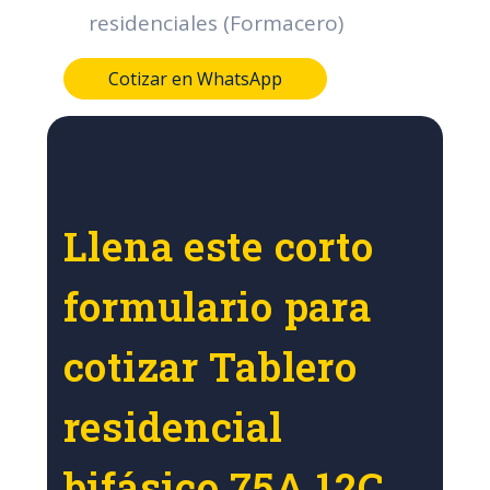
residenciales (Formacero)
Cotizar en WhatsApp
Llena este corto
formulario para
cotizar Tablero
residencial
bifásico 75A 12C