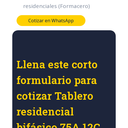
residenciales (Formacero)
Cotizar en WhatsApp
Llena este corto
formulario para
cotizar Tablero
residencial
bifásico 75A 12C