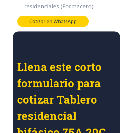
residenciales (Formacero)
Cotizar en WhatsApp
Llena este corto
formulario para
cotizar Tablero
residencial
bifásico 75A 20C