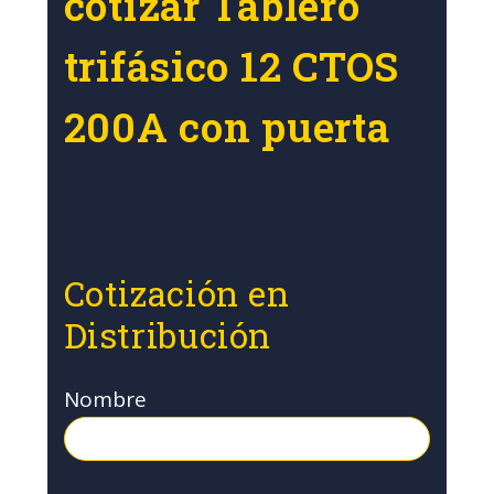
cotizar Tablero
trifásico 12 CTOS
200A con puerta
Cotización en
Distribución
Nombre