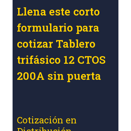
Llena este corto
formulario para
cotizar Tablero
trifásico 12 CTOS
200A sin puerta
Cotización en
Distribución