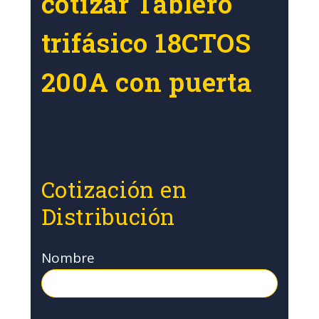
cotizar Tablero
trifásico 18CTOS
200A con puerta
Cotización en
Distribución
Nombre