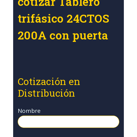
cotizar Tablero
trifásico 24CTOS
200A con puerta
Cotización en
Distribución
Nombre